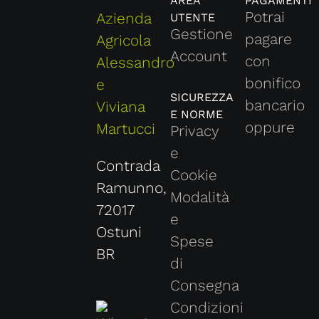
AREA
PAGAMENTI
Potrai
Azienda
UTENTE
Gestione
pagare
Agricola
Account
con
Alessandro
bonifico
e
SICUREZZA
bancario
Viviana
E NORME
oppure
Martucci
Privacy
e
Contrada
Cookie
Ramunno,
Modalità
72017
e
Ostuni
Spese
BR
di
Consegna
Condizioni