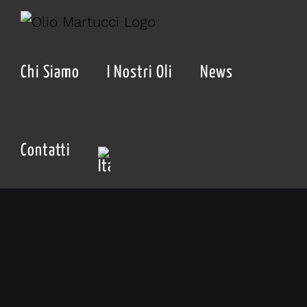
Salta
al
contenuto
Chi Siamo
I Nostri Oli
News
Contatti