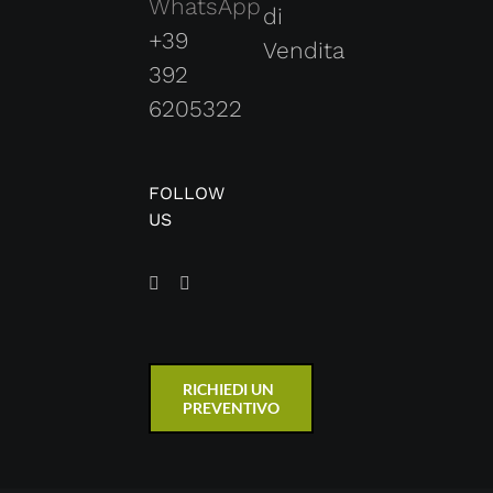
di
+39
Vendita
392
6205322
FOLLOW
US
RICHIEDI UN
PREVENTIVO