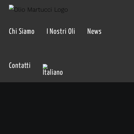
Salta
al
contenuto
Chi Siamo
I Nostri Oli
News
Contatti