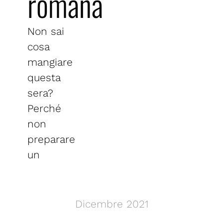
romana
Non sai
cosa
mangiare
questa
sera?
Perché
non
preparare
un
Dicembre 2021