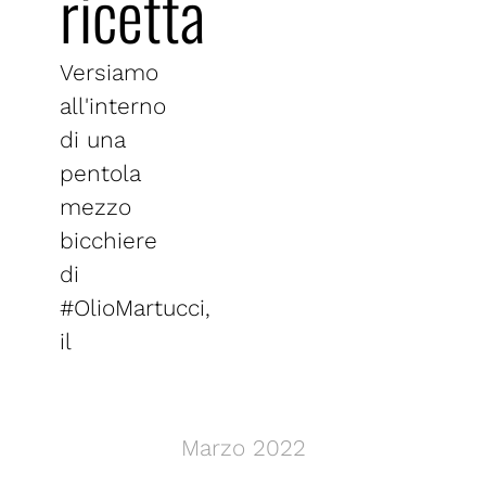
ricetta
Versiamo
all'interno
di una
pentola
mezzo
bicchiere
di
#OlioMartucci,
il
Marzo 2022