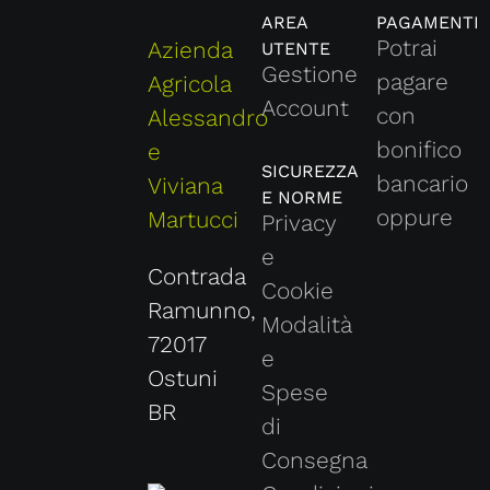
AREA
PAGAMENTI
Potrai
Azienda
UTENTE
Gestione
pagare
Agricola
Account
con
Alessandro
bonifico
e
SICUREZZA
bancario
Viviana
E NORME
oppure
Martucci
Privacy
e
Contrada
Cookie
Ramunno,
Modalità
72017
e
Ostuni
Spese
BR
di
Consegna