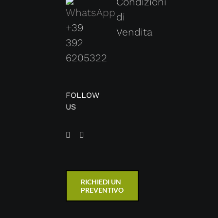
Condizioni
di
+39
Vendita
392
6205322
FOLLOW
US
RICHIEDI UN
PREVENTIVO