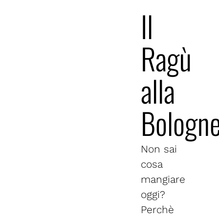
Il
Ragù
alla
Bologn
Non sai
cosa
mangiare
oggi?
Perchè