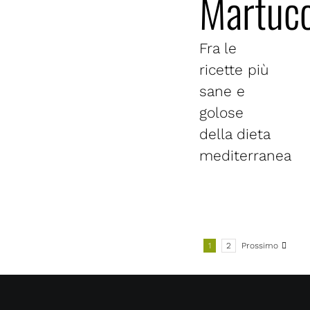
Martucc
Fra le
ricette più
sane e
golose
della dieta
mediterranea
1
2
Prossimo