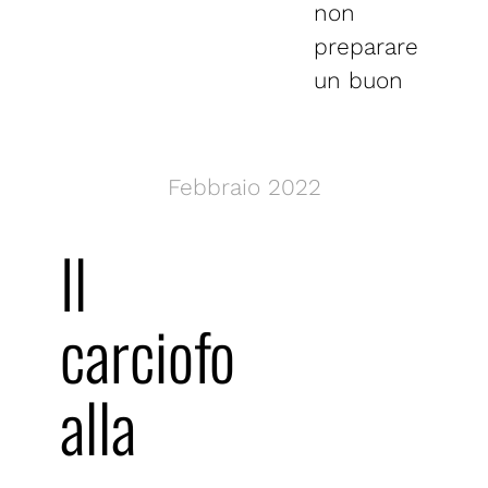
non
preparare
un buon
Febbraio 2022
Il
carciofo
alla